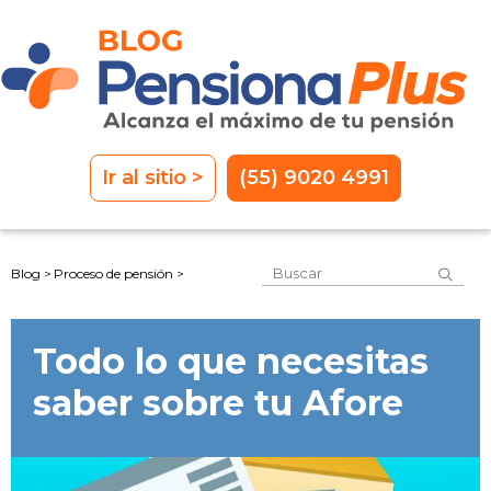
Ir al sitio >
(55) 9020 4991
Este es un campo de 
Blog >
Proceso de pensión >
No hay sugerencias porque el
Todo lo que necesitas
saber sobre tu Afore