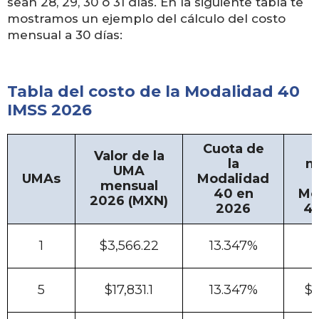
sean 28, 29, 30 o 31 días. En la siguiente tabla te
mostramos un ejemplo del cálculo del costo
mensual a 30 días:
Tabla del costo de la Modalidad 40
IMSS 2026
Cuota de
Valor de la
la
m
UMA
UMAs
Modalidad
mensual
40 en
Mo
2026 (MXN)
2026
40
1
$3,566.22
13.347%
$
5
$17,831.1
13.347%
$2