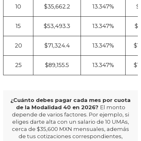
10
$35,662.2
13.347%
$
15
$53,493.3
13.347%
$7
20
$71,324.4
13.347%
$1
25
$89,155.5
13.347%
$1
¿Cuánto debes pagar cada mes por cuota
de la Modalidad 40 en 2026?
El monto
depende de varios factores. Por ejemplo, si
eliges darte alta con un salario de 10 UMAs,
cerca de $35,600 MXN mensuales, además
de tus cotizaciones correspondientes,