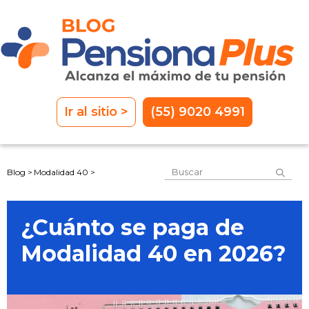
Ir al sitio >
(55) 9020 4991
Este es un campo de 
Blog >
Modalidad 40 >
No hay sugerencias porque el
¿Cuánto se paga de
Modalidad 40 en 2026?