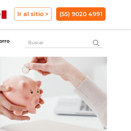
Ir al sitio >
(55) 9020 4991
Este es un campo de búsqueda con
orro
No hay sugerencias porque el campo de 