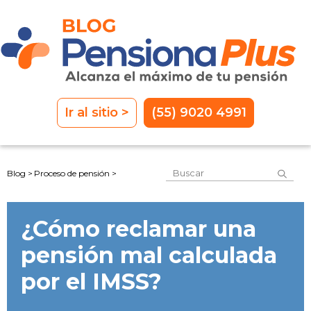
Ir al sitio >
(55) 9020 4991
Este es un campo de 
Blog >
Proceso de pensión >
No hay sugerencias porque el
¿Cómo reclamar una
pensión mal calculada
por el IMSS?