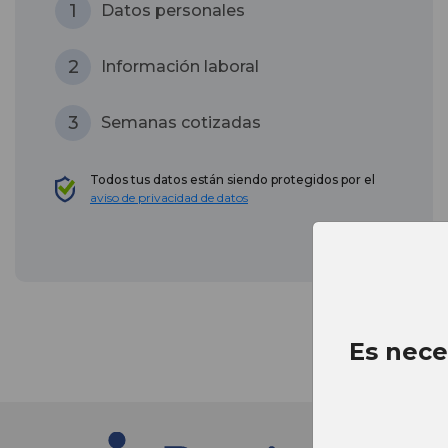
1
Datos personales
2
Información laboral
3
Semanas cotizadas
Todos tus datos están siendo protegidos por el
aviso de privacidad de datos
Es nece