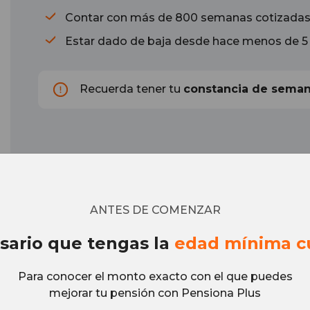
Contar con más de 800 semanas cotizada
Estar dado de baja desde hace menos de 5
Recuerda tener tu
constancia de seman
ANTES DE COMENZAR
sario que tengas la
edad mínima c
Para conocer el monto exacto con el que puedes
mejorar tu pensión con Pensiona Plus
Contáct
Conócenos