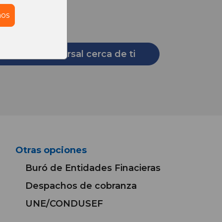
ños
 4991
ntra una sucursal cerca de ti
Otras opciones
Buró de Entidades Finacieras
Despachos de cobranza
UNE/CONDUSEF