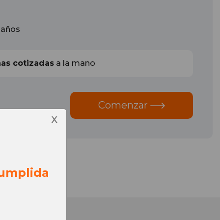
s
 años
as cotizadas
a la mano
Comenzar
X
umplida
anos