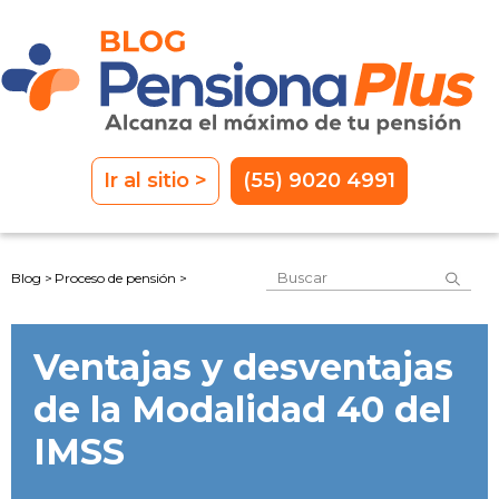
Ir al sitio >
(55) 9020 4991
Este es un campo de 
Blog >
Proceso de pensión >
No hay sugerencias porque el
Ventajas y desventajas
de la Modalidad 40 del
IMSS