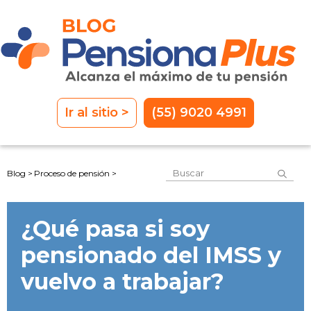
Ir al sitio >
(55) 9020 4991
Este es un campo de 
Blog >
Proceso de pensión >
No hay sugerencias porque el
¿Qué pasa si soy
pensionado del IMSS y
vuelvo a trabajar?