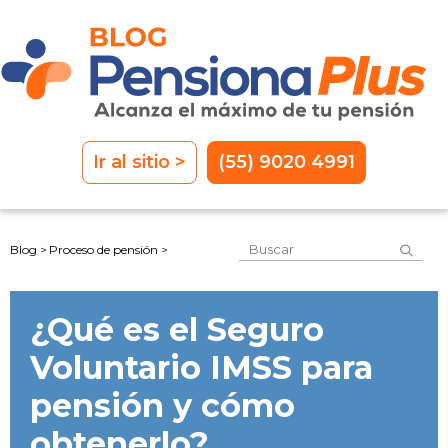
Ir al sitio >
(55) 9020 4991
Este es un campo de 
Blog >
Proceso de pensión >
No hay sugerencias porque el
¿Qué es el Seguro
Voluntario IMSS para
pensión y cómo
obtenerlo?