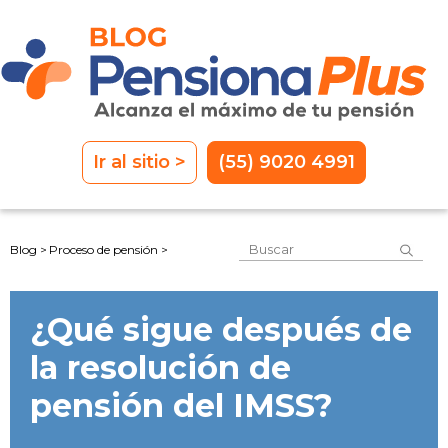
Ir al sitio >
(55) 9020 4991
Este es un campo de 
Blog >
Proceso de pensión >
No hay sugerencias porque el
¿Qué sigue después de
la resolución de
pensión del IMSS?