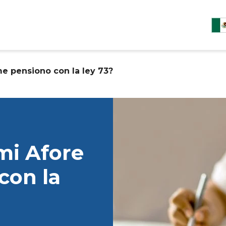
e pensiono con la ley 73?
mi Afore
con la