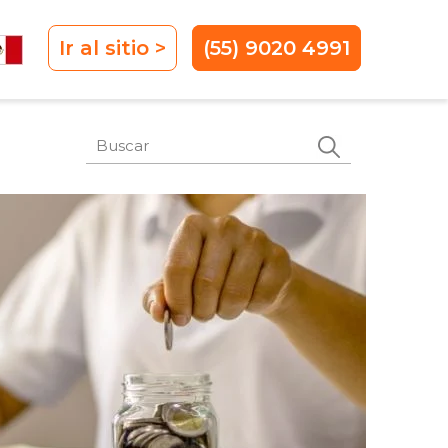
Ir al sitio >
(55) 9020 4991
Este es un campo de búsqueda con
No hay sugerencias porque el campo de 