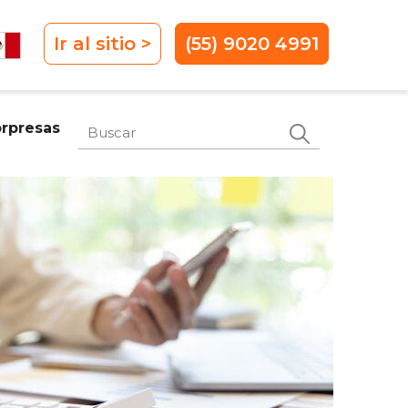
Ir al sitio >
(55) 9020 4991
Este es un campo de búsqueda con
orpresas
No hay sugerencias porque el campo de 