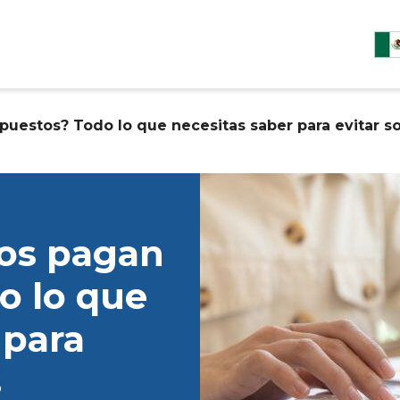
uestos? Todo lo que necesitas saber para evitar s
os pagan
o lo que
 para
s