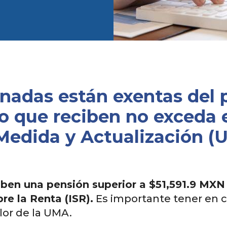
nadas están exentas del 
 que reciben no exceda e
edida y Actualización (
iben una pensión superior a $51,591.9 MX
re la Renta (ISR).
Es importante tener en c
lor de la UMA.