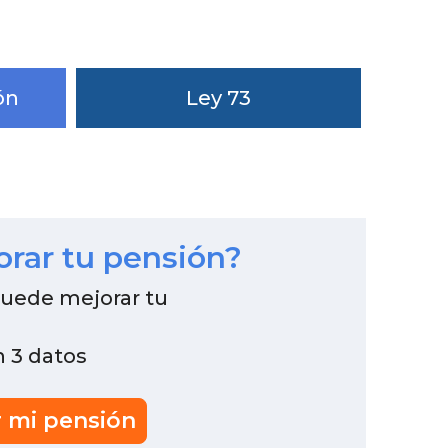
ón
Ley 73
orar tu pensión?
puede mejorar tu
n 3 datos
r mi pensión