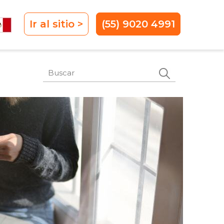
Ir al sitio >
(55) 9020 4991
Este es un campo de búsqueda con
No hay sugerencias porque el campo de 