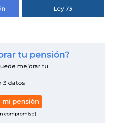
ón
Ley 73
orar tu pensión?
puede mejorar tu
n 3 datos
r mi pensión
 sin compromiso]