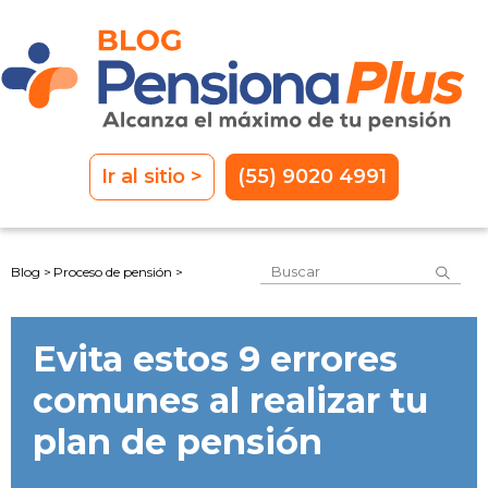
Ir al sitio >
(55) 9020 4991
Este es un campo de 
Blog >
Proceso de pensión >
No hay sugerencias porque el
Evita estos 9 errores
comunes al realizar tu
plan de pensión